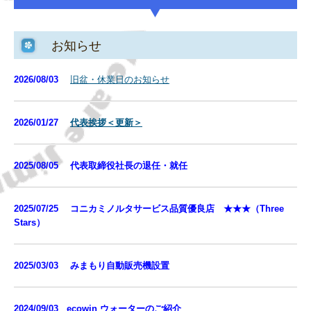
オフィス・ファニチャー、ステーショナリー
お知らせ
金庫、物品棚、他
その他
2026/08
/03
旧盆・休業日のお知らせ
お知らせ
2026/01
/27
代表挨拶＜更新＞
年末年始休業日のお知らせ
社長退任・就任
2025/08
/0
5
代表取締役社長の退任・就任
コニカミノルタサービス品質優良店
2025/07/25
コニカミノルタサービス品質優良店 ★★★（Three
Stars）
経理業務統合に伴うご案内
JB大山オフィス リニューアル
2025/03/03
みまもり自動販売機設置
「JB大山オフィス」が完成（2021年8月新社屋）
2024/09/03
ecowin ウォーターのご紹介