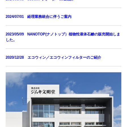
事業所一覧
導入事例
2024/07/01
経理業務統合に伴うご案内
一般社団法人 沖縄美ら島財団様
2023/05/09
NANOTOP(ナノトップ）植物性液体石鹸の販売開始しま
本部町役場様
した。
取り扱いメーカー一覧
2020/12/28 エコウィン／エコウィンフィルターのご紹介
お問合せ
学習塾「スクールIE」
個人情報の取り扱いについて
サイトのご利用について