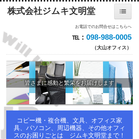
株式会社ジムキ文明堂
ホーム
お電話でのお問合せはこちらへ
℡ :
098-988-0005
代表挨拶・企業理念
（大山オフィス）
会社概要・沿革
ブンキョウ技研
商品・ソリューション
知と創造でオフィスの未来を
コピー機/複合機
NANOTOP
コピー機・複合機、文具、オフィス家
ecowin ウォーター
具、パソコン、周辺機器、その他オフィ
エコウィン／エコウィンフィルターのご紹介
スのお困りごとは ジムキ文明堂まで！