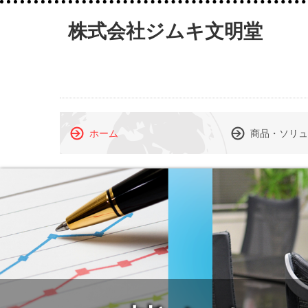
株式会社ジムキ文明堂
ホーム
商品・ソリュ
代表挨拶・企業理念
会社概要・沿革
ブンキョウ技研
コピー機/複合
NANOTOP
ecowin ウォ
エコウィン／
オフィス・フ
金庫、物品棚
その他