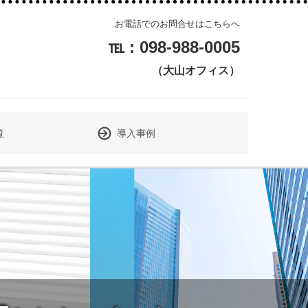
お電話でのお問合せはこちらへ
℡ : 098-988-0005
（大山オフィス）
覧
導入事例
一般社団法人 沖縄美ら島財団様
本部町役場様