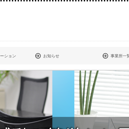
ーション
お知らせ
事業所一
機
ーター
エコウィンフィルターのご紹介
ァニチャー、ステーショナリー
、他
年末年始休業日のお知らせ
社長退任・就任
コニカミノルタサービス品質優良店
経理業務統合に伴うご案内
JB大山オフィス リニューアル
「JB大山オフィス」が完成（2021年8月新社屋）