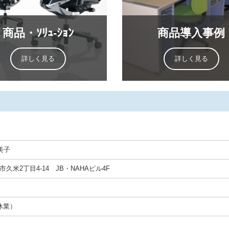
商品・ｿﾘｭ‐ｼｮﾝ
商品導入事例
詳しく見る
詳しく見る
美子
覇市久米2丁目4-14 JB・NAHAビル4F
祝休業）