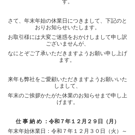
す。
オフィス・ファニチャー、ステーショナリー
金庫、物品棚、他
さて、年末年始の休業日につきまして、下記のと
おりお知らせいたします。
その他
お取引様には大変ご迷惑をおかけしまして申し訳
ございませんが、
お知らせ
なにとぞご了承いただきますようお願い申し上げ
年末年始休業日のお知らせ
ます。
社長退任・就任
来年も弊社をご愛顧いただきますようお願いいた
コニカミノルタサービス品質優良店
しまして、
年末のご挨拶かたがた休業のお知らせまで申し上
経理業務統合に伴うご案内
げます。
JB大山オフィス リニューアル
仕 事 納 め ：令和７年１２月２９日（月）
「JB大山オフィス」が完成（2021年8月新社屋）
年末年始休業日：令和７年１２月３０日（火）～