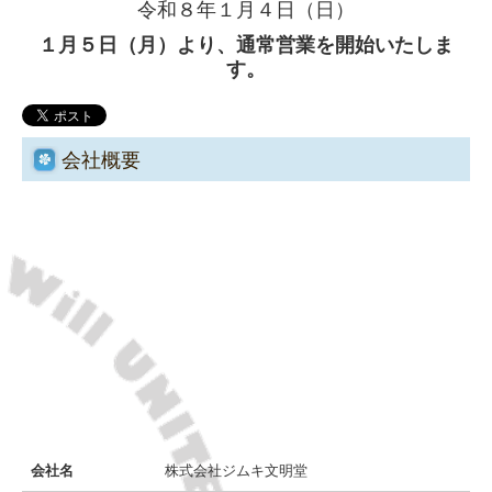
事業所一覧
令和８年１月４日（日）
１月５日（月）より、通常営業を開始いたしま
導入事例
す。
一般社団法人 沖縄美ら島財団様
本部町役場様
会社概要
取り扱いメーカー一覧
お問合せ
学習塾「スクールIE」
個人情報の取り扱いについて
サイトのご利用について
会社名
株式会社ジムキ文明堂