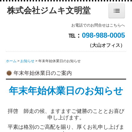
株式会社ジムキ文明堂
ホーム
お電話でのお問合せはこちらへ
℡ :
098-988-0005
代表挨拶・企業理念
（大山オフィス）
会社概要・沿革
ホーム
お知らせ
年末年始休業日のお知らせ
ブンキョウ技研
年末年始休業日のご案内
商品・ソリューション
年末年始休業日のお知らせ
コピー機/複合機
NANOTOP
拝啓 師走の候、ますますご健勝のこととお喜び
ecowin ウォーター
申し上げます。
エコウィン／エコウィンフィルターのご紹介
平素は格別のご高配を賜り、厚くお礼申し上げま