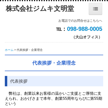
株式会社ジムキ文明堂
ホーム
お電話でのお問合せはこちらへ
℡ :
098-988-0005
代表挨拶・企業理念
（大山オフィス）
会社概要・沿革
ホーム
代表挨拶・企業理念
ブンキョウ技研
商品・ソリューション
代表挨拶・企業理念
コピー機/複合機
代表挨拶
NANOTOP
ecowin ウォーター
弊社は、創業以来お客様の温かいご支援とご厚情に支
えられ、おかげさまで本年、創業
55
周年ならびに第
55
期
エコウィン／エコウィンフィルターのご紹介
と
いう