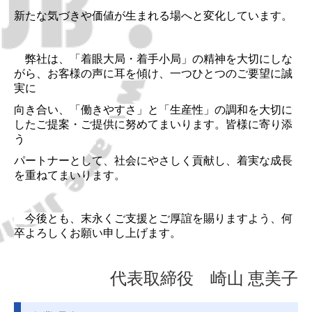
事業所一覧
新たな気づきや価値が生まれる場へと変化しています。
導入事例
弊社は、「着眼大局・着手小局」の精神を大切にしな
一般社団法人 沖縄美ら島財団様
がら、お客様の声に耳を傾け、一つひとつのご要望に誠
実に
本部町役場様
向き合い、「働きやすさ」と「生産性」の調和を大切に
取り扱いメーカー一覧
したご提案・ご提供に努めてまいります。
皆様に寄り添
う
お問合せ
パートナーとして、社会にやさしく貢献し、着実な成長
を重ねてまいります。
学習塾「スクールIE」
個人情報の取り扱いについて
今後とも、末永くご支援とご厚誼を賜りますよう、何
卒よろしくお願い申し上げます。
サイトのご利用について
代表取締役 崎山 恵美子