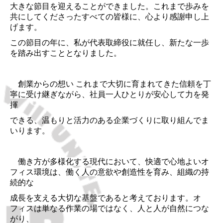
大きな節目を迎えることができました。これまで歩みを
オフィス・ファニチャー、ステーショナリー
共にしてくださったすべての皆様に、
心より感謝申し上
げます。
金庫、物品棚、他
この節目の年に、私が代表取締役に就任し、新たな一歩
を踏み出すこととなりました。
その他
お知らせ
創業からの想い これまで大切に育まれてきた信頼を丁
寧に受け継ぎながら、社員一人ひとりが安心して力を
発
年末年始休業日のお知らせ
揮
社長退任・就任
できる、
温もりと活力のある企業づくりに取り組んでま
いります。
コニカミノルタサービス品質優良店
働き方が多様化する現代において、快適で心地よいオ
経理業務統合に伴うご案内
フィス環境は、働く人の意欲や創造性を育み、
組織の持
続的な
JB大山オフィス リニューアル
成長を支える大切な基盤であると考えております。オ
「JB大山オフィス」が完成（2021年8月新社屋）
フィスは単なる作業の場ではなく、
人と人が自然につな
がり、